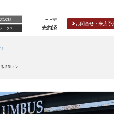
– –
支払総額
万円
お問合せ・来店予
売約済
テータス
す！
売る営業マン