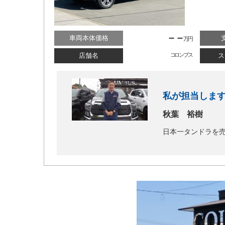
– –
車両本体価格
万円
店舗名
コロンブス
ス
私が担当しま
秋葉 裕樹
日本一タンドラを