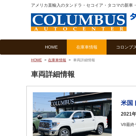
アメリカ直輸入のタンドラ・セコイア・タコマの新車
HOME
在庫車情報
コロンブ
HOME
在庫車情報
車両詳細情報
車両詳細情報
米国ト
202
V8最終