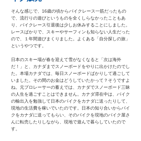
そんな感じで、16歳の頃からバイクレース一筋だったもの
で、流行りの遊びというものを全くしらなかったこともあ
り、バイクレース引退後は少しお休みすることにしました。
レースばかりで、スキーやサーフィンも知らない人生だった
ので、１年間遊びまくりました。よくある「自分探しの旅」
というやつです。
日本のスキー場が春を迎えて雪がなくなると「次は海外
だ！」と、カナダまでスノーボードをやりに出かけたのでし
た。本場カナダでは、毎日スノーボードばかりして過ごして
いました。その間のお金はどうしていたかって？そうですよ
ね。元プロレーサーの蓄えでは、カナダでスノーボード三昧
の人生を過ごすことはできません。カナダ滞在中は、バイク
の輸出入を勉強して日本のバイクをカナダに送ったりして、
現地の生活費を稼いでいたのです。日本の知り合いからバイ
クをカナダに送ってもらい、そのバイクを現地のバイク屋さ
んに転売したりしながら、現地で遊んで暮らしていたので
す。