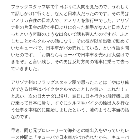
フラッグスタッフ駅で半日ぶりに人間を見たので、うれしく
て話しかけに行くと、なんと日本人だったのです。その男は
アメリカ在住の日本人で、アメリカを旅行中でした。アリゾ
ナ州の片田舎の駅で半日ぶりに会った相手がなんと日本人だ
ったという奇跡のような出会いで話も弾んだのですが、ふと
したことからクルマの話になり、その彼が以前出張で勤めて
いたキューバで、日本車がバカ売れしている、という話を聞
いたのです。「お前ならキューバで日本車を売れば大儲けで
きるぞ」と言い残し、その男は反対方向の電車に乗って去っ
ていきました。
アリゾナ州のフラッグスタッフ駅で思ったことは「やはり俺
ができる仕事はバイクやクルマのことしか無い！これだ！」
と思い、次の日カナダに帰り、翌日に日本行きの飛行機に飛
び乗って日本に帰り、すぐにクルマやバイクの輸出入を行な
う仕事を本格的に開始しましたという、嘘のような本当の話
なのです。
早速、同じ元プロレーサーで海外との輸出入をやっていたレ
ース仲間に「キューバで日本車がバカ売れだから、キューバ