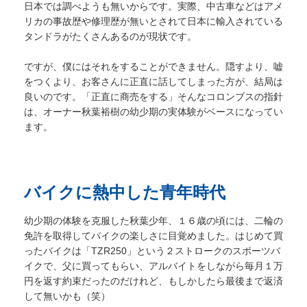
日本では調べようも無いからです。実際、中古車などはアメ
リカの事故歴や修理歴が無いとされて日本に輸入されている
タンドラがたくさんあるのが現状です。
ですが、僕にはそれをすることができません。隠すより、嘘
をつくより、お客さんに正直に話してしまった方が、結局は
良いのです。「正直に商売をする」そんなコロンブスの指針
は、オーナー秋葉裕樹の幼少期の実体験がベースになってい
ます。
バイクに熱中した青年時代
幼少期の体験を克服した秋葉少年、１６歳の頃には、二輪の
免許を取得してバイクの楽しさに目覚めました。はじめて買
ったバイクは「TZR250」という２ストロークのスポーツバ
イクで、父に買ってもらい、アルバイトをしながら毎月１万
円を返す約束だったのだけれど、もしかしたら最後まで返済
して無いかも（笑）