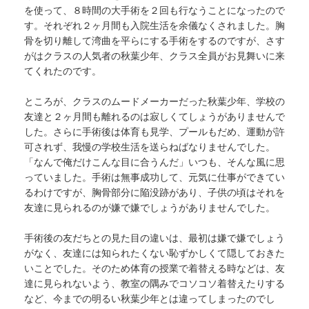
を使って、８時間の大手術を２回も行なうことになったので
す。それぞれ２ヶ月間も入院生活を余儀なくされました。胸
骨を切り離して湾曲を平らにする手術をするのですが、さす
がはクラスの人気者の秋葉少年、クラス全員がお見舞いに来
てくれたのです。
ところが、クラスのムードメーカーだった秋葉少年、学校の
友達と２ヶ月間も離れるのは寂しくてしょうがありませんで
した。さらに手術後は体育も見学、プールもだめ、運動が許
可されず、我慢の学校生活を送らねばなりませんでした。
「なんで俺だけこんな目に合うんだ」いつも、そんな風に思
っていました。手術は無事成功して、元気に仕事ができてい
るわけですが、胸骨部分に陥没跡があり、子供の頃はそれを
友達に見られるのが嫌で嫌でしょうがありませんでした。
手術後の友だちとの見た目の違いは、最初は嫌で嫌でしょう
がなく、友達には知られたくない恥ずかしくて隠しておきた
いことでした。そのため体育の授業で着替える時などは、友
達に見られないよう、教室の隅みでコソコソ着替えたりする
など、今までの明るい秋葉少年とは違ってしまったのでし