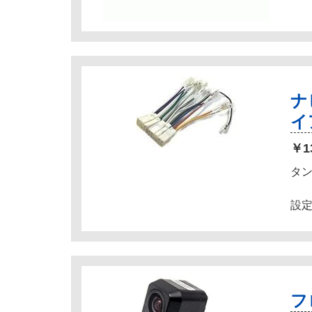
ナ
イ
￥1
タ
設定
フ