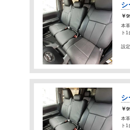
シ
￥9
本
ト
設定
シ
￥9
本
ト