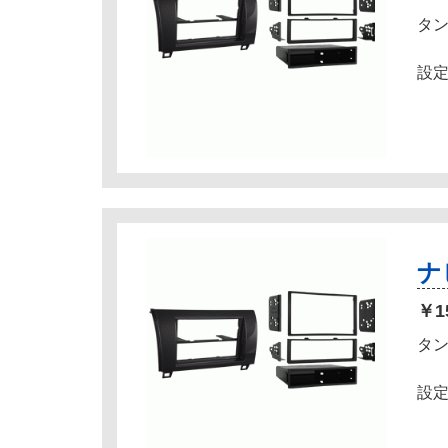
タ
設
ナ
￥1
タ
設