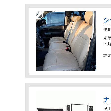
シ
￥9
本
ト
設定
ナ
￥1