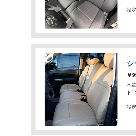
設定
シ
￥9
本
ト
設定