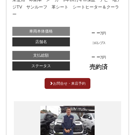
ジTV サンルーフ 革シート シートヒーター＆クーラ
ー
車両本体価格
– –
万円
店舗名
コロンブス
支払総額
– –
万円
ステータス
売約済
お問合せ・来店予約