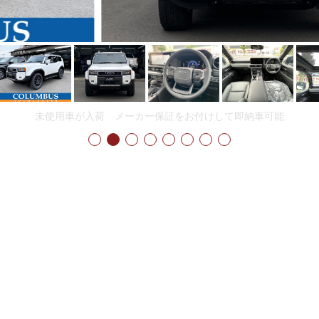
2.7Lガソリン LEDﾍｯﾄﾞﾗｲﾄ オプション部品付き